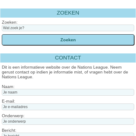
ZOEKEN
Zoeken:
CONTACT
Dit is een informatieve website over de Nations League. Neem
gerust contact op indien je informatie mist, of vragen hebt over de
Nations League.
Naam:
E-mail:
Onderwerp:
Bericht: