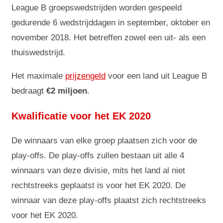
League B groepswedstrijden worden gespeeld
gedurende 6 wedstrijddagen in september, oktober en
november 2018. Het betreffen zowel een uit- als een
thuiswedstrijd.
Het maximale
prijzengeld
voor een land uit League B
bedraagt
€2 miljoen
.
Kwalificatie voor het EK 2020
De winnaars van elke groep plaatsen zich voor de
play-offs. De play-offs zullen bestaan uit alle 4
winnaars van deze divisie, mits het land al niet
rechtstreeks geplaatst is voor het EK 2020. De
winnaar van deze play-offs plaatst zich rechtstreeks
voor het EK 2020.