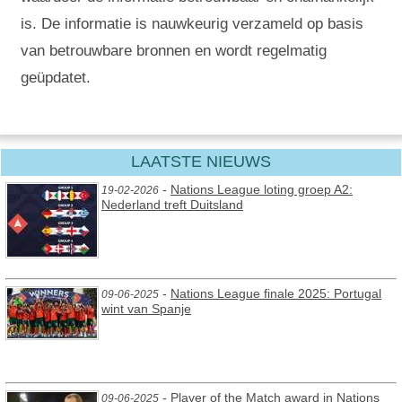
is. De informatie is nauwkeurig verzameld op basis
van betrouwbare bronnen en wordt regelmatig
geüpdatet.
LAATSTE NIEUWS
-
Nations League loting groep A2:
19-02-2026
Nederland treft Duitsland
-
Nations League finale 2025: Portugal
09-06-2025
wint van Spanje
-
Player of the Match award in Nations
09-06-2025