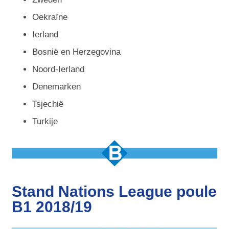
Oekraïne
Ierland
Bosnië en Herzegovina
Noord-Ierland
Denemarken
Tsjechië
Turkije
Stand Nations League poule
B1
2018/19