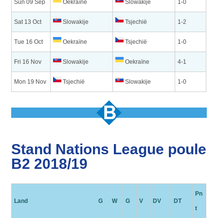
Sun 09 Sep
Oekraïne
Slowakije
1-0
Sat 13 Oct
Slowakije
Tsjechië
1-2
Tue 16 Oct
Oekraïne
Tsjechië
1-0
Fri 16 Nov
Slowakije
Oekraïne
4-1
Mon 19 Nov
Tsjechië
Slowakije
1-0
Stand Nations League poule
B2
2018/19
Pn
Land
G
W
G
V
DV
DT
t