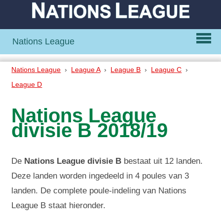
Nations League
Nations League
League A
League B
League C
League D
Nations League
divisie B 2018/19
De
Nations League divisie B
bestaat uit 12 landen.
Deze landen worden ingedeeld in 4 poules van 3
landen. De complete poule-indeling van Nations
League B staat hieronder.