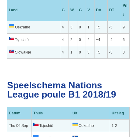
Pn
Land
G
W
G
V
DV
DT
t
Oekraïne
4
3
0
1
+5
-5
9
Tsjechië
4
2
0
2
+4
-4
6
Slowakije
4
1
0
3
+5
-5
3
Speelschema Nations
League poule B1 2018/19
Datum
Thuis
Uit
Uitslag
Thu 06 Sep
Tsjechië
Oekraïne
1-2