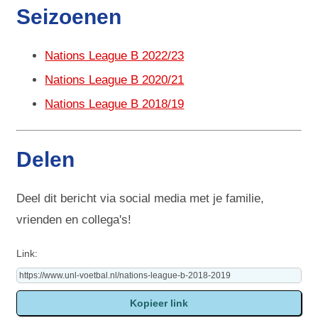
Seizoenen
Nations League B 2022/23
Nations League B 2020/21
Nations League B 2018/19
Delen
Deel dit bericht via social media met je familie,
vrienden en collega's!
Link: