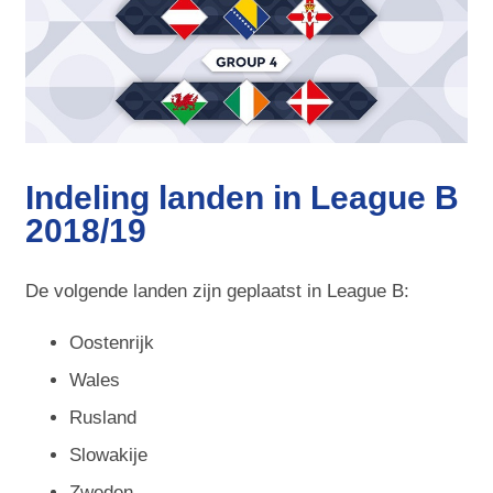
Indeling landen in League B
2018/19
De volgende landen zijn geplaatst in League B:
Oostenrijk
Wales
Rusland
Slowakije
Zweden