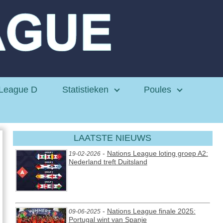
League D
Statistieken
Poules
LAATSTE NIEUWS
-
Nations League loting groep A2:
19-02-2026
Nederland treft Duitsland
-
Nations League finale 2025:
09-06-2025
Portugal wint van Spanje