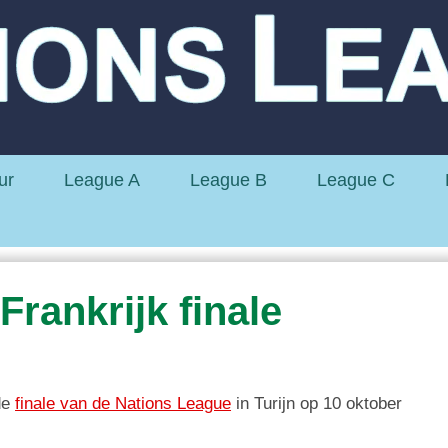
ur
League A
League B
League C
Frankrijk finale
 de
finale van de Nations League
in Turijn op 10 oktober