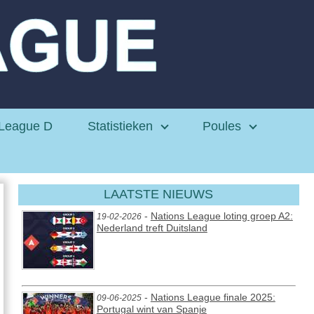
League D
Statistieken
Poules
LAATSTE NIEUWS
-
Nations League loting groep A2:
19-02-2026
Nederland treft Duitsland
-
Nations League finale 2025:
09-06-2025
Portugal wint van Spanje