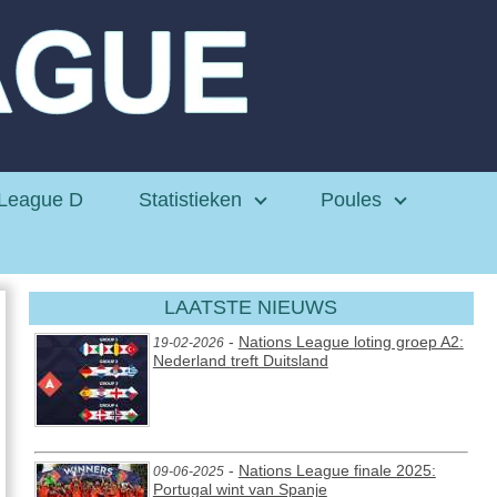
League D
Statistieken
Poules
LAATSTE NIEUWS
-
Nations League loting groep A2:
19-02-2026
Nederland treft Duitsland
-
Nations League finale 2025:
09-06-2025
Portugal wint van Spanje