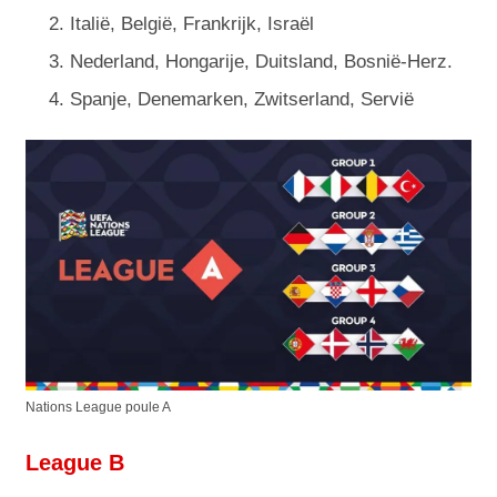
Italië, België, Frankrijk, Israël
Nederland, Hongarije, Duitsland, Bosnië-Herz.
Spanje, Denemarken, Zwitserland, Servië
Nations League poule A
League B