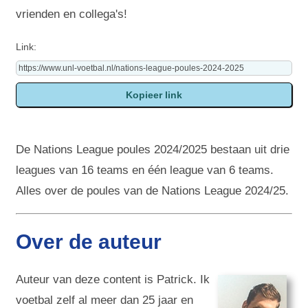
vrienden en collega's!
Link:
De Nations League poules 2024/2025 bestaan uit drie
leagues van 16 teams en één league van 6 teams.
Alles over de poules van de Nations League 2024/25.
Over de auteur
Auteur van deze content is Patrick. Ik
voetbal zelf al meer dan 25 jaar en