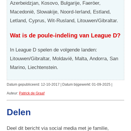
Azerbeidzjan, Kosovo, Bulgarije, Faeröer,
Macedonië, Slowakije, Noord-Ierland, Estland,
Letland, Cyprus, Wit-Rusland, Litouwen/Gibraltar.
Wat is de poule-indeling van League D?
In League D spelen de volgende landen:
Litouwen/Gibraltar, Moldavië, Malta, Andorra, San
Marino, Liechtenstein.
Datum gepubliceerd:
12-10-2017
| Datum bijgewerkt:
01-09-2025
|
Auteur:
Patrick de Graaf
Delen
Deel dit bericht via social media met je familie,