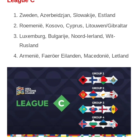
Zweden, Azerbeidzjan, Slowakije, Estland
Roemenië, Kosovo, Cyprus, Litouwen/Gibraltar
Luxemburg, Bulgarije, Noord-Ierland, Wit-
Rusland
Armenië, Faeröer Eilanden, Macedonië, Letland