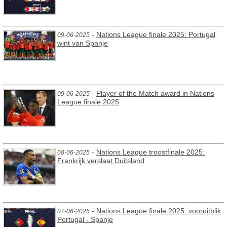
-
Nations League finale 2025: Portugal
09-06-2025
wint van Spanje
-
Player of the Match award in Nations
09-06-2025
League finale 2025
-
Nations League troostfinale 2025:
08-06-2025
Frankrijk verslaat Duitsland
-
Nations League finale 2025: vooruitblik
07-06-2025
Portugal - Spanje